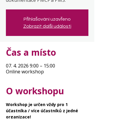
dokumentace PMCF a PMS.
Přihlašování uzavřeno
Zobrazit další události
Čas a místo
07. 4. 2026 9:00 – 15:00
Online workshop
O workshopu
Workshop je určen vždy pro 1 
účastníka / více účastníků z jedné 
organizace!
Během workshopu zvládnete splnit nové 
požadavky MDR na klinické hodnocení 