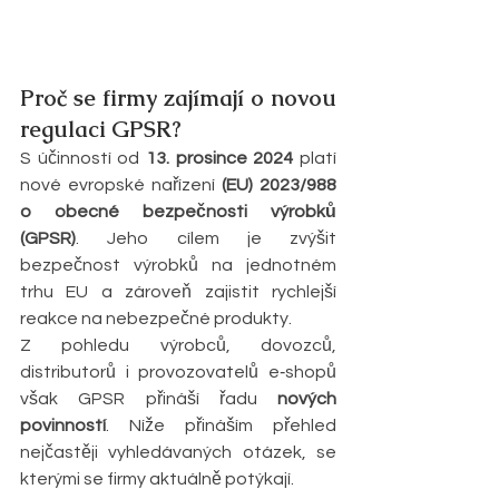
Proč se firmy zajímají o novou 
regulaci GPSR?
S účinností od 
13. prosince 2024
 platí 
nové evropské nařízení 
(EU) 2023/988 
o obecné bezpečnosti výrobků 
(GPSR)
. Jeho cílem je zvýšit 
bezpečnost výrobků na jednotném 
trhu EU a zároveň zajistit rychlejší 
reakce na nebezpečné produkty.
Z pohledu výrobců, dovozců, 
distributorů i provozovatelů e‑shopů 
však GPSR přináší řadu 
nových 
povinností
. Níže přináším přehled 
nejčastěji vyhledávaných otázek, se 
kterými se firmy aktuálně potýkají.