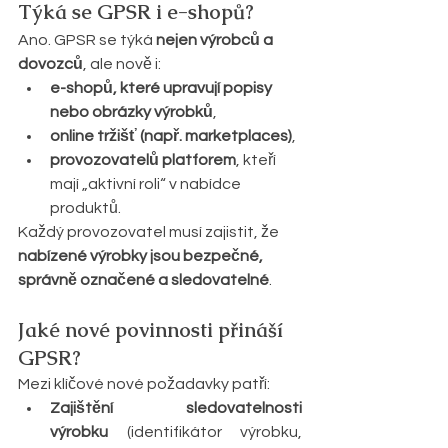
Týká se GPSR i e-shopů?
Ano. GPSR se týká 
nejen výrobců a 
dovozců
, ale nově i:
e-shopů, které upravují popisy 
nebo obrázky výrobků
,
online tržišť (např. marketplaces)
,
provozovatelů platforem
, kteří 
mají „aktivní roli“ v nabídce 
produktů.
Každý provozovatel musí zajistit, že 
nabízené výrobky jsou bezpečné, 
správně označené a sledovatelné
.
Jaké nové povinnosti přináší 
GPSR?
Mezi klíčové nové požadavky patří:
Zajištění sledovatelnosti 
výrobku
 (identifikátor výrobku, 