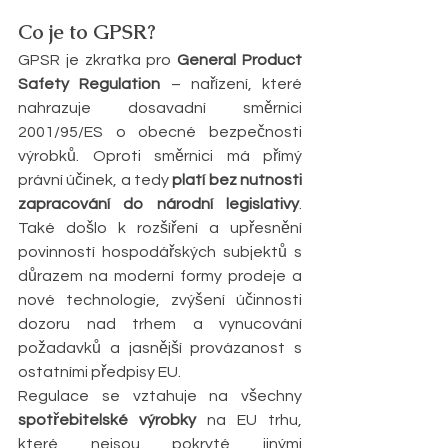
Co je to GPSR?
GPSR je zkratka pro 
General Product 
Safety Regulation
 – nařízení, které 
nahrazuje dosavadní směrnici 
2001/95/ES o obecné bezpečnosti 
výrobků. Oproti směrnici má přímý 
právní účinek, a tedy 
platí bez nutnosti 
zapracování do národní legislativy
. 
Také došlo k rozšíření a upřesnění 
povinností hospodářských subjektů s 
důrazem na moderní formy prodeje a 
nové technologie, zvýšení účinnosti 
dozoru nad trhem a vynucování 
požadavků a jasnější provázanost s 
ostatními předpisy EU.
Regulace se vztahuje na všechny 
spotřebitelské výrobky
 na EU trhu, 
které nejsou pokryté jinými 