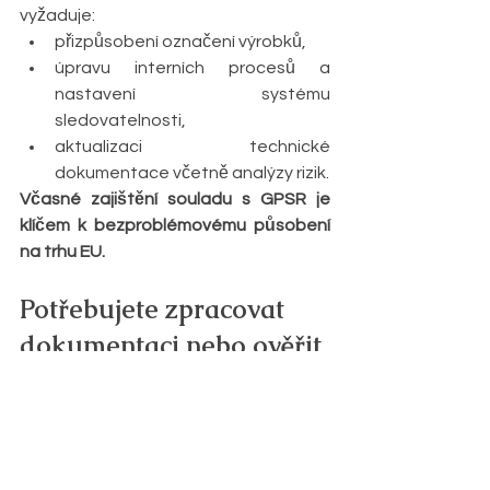
vyžaduje:
přizpůsobení označení výrobků,
úpravu interních procesů a 
nastavení systému 
sledovatelnosti,
aktualizaci technické 
dokumentace včetně analýzy rizik.
Včasné zajištění souladu s GPSR je 
klíčem k bezproblémovému působení 
na trhu EU.
Potřebujete zpracovat 
dokumentaci nebo ověřit 
soulad s GPSR?
Pomohu vám efektivně a přehledně:
připravím nebo zreviduji vaši 
dokumentaci,