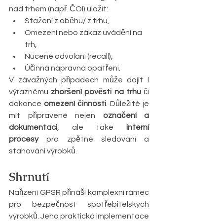
nad trhem (např. ČOI) uložit:
Stažení z oběhu/ z trhu,
Omezení nebo zákaz uvádění na 
trh, 
Nucené odvolání (recall), 
Účinná nápravná opatření.
V závažných případech může dojít l 
výraznému 
zhoršení pověsti na trhu
 či 
dokonce 
omezení činnosti
. Důležité je 
mít připravené nejen 
označení a 
dokumentaci
, ale také 
interní 
procesy
 pro zpětné sledování a 
stahování výrobků.
Shrnutí
Nařízení GPSR přináší komplexní rámec 
pro bezpečnost spotřebitelských 
výrobků. Jeho praktická implementace 