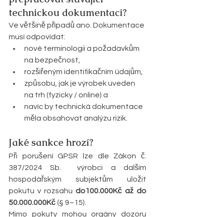
technickou dokumentaci?
Ve většině případů ano. Dokumentace 
musí odpovídat:
nové terminologii a požadavkům 
na bezpečnost,
rozšířeným identifikačním údajům,
způsobu, jak je výrobek uveden 
na trh (fyzicky / online) a 
navíc by technická dokumentace 
měla obsahovat analýzu rizik.
Jaké sankce hrozí?
Při porušení GPSR lze dle Zákon č. 
387/2024 Sb.  výrobci a dalším 
hospodářským subjektům uložit 
pokutu v rozsahu 
do100.000Kč až do 
50.000.000Kč
 (§ 9–15).
Mimo pokuty mohou orgány dozoru 