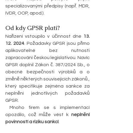
specializovanými předpisy (např. MDR, 
IVDR, OOP, apod.).
Od kdy GPSR platí?
Nařízení vstoupilo v účinnost dne 
13. 
12. 2024
. Požadavky GPSR jsou přímo 
aplikovatelné bez nutnosti 
zapracování českou legislativou. Navíc 
GPSR doplnil Zákon č. 387/2024 Sb., o 
obecné bezpečnosti výrobků a o 
změně některých souvisejících zákonů., 
který specifikuje zejména sankce za 
neplnění jednotlivých požadavků 
GPSR.
 Mnoho firem se s implementací 
opozdilo, což může vést k 
neplnění 
povinností a riziku sankcí
.