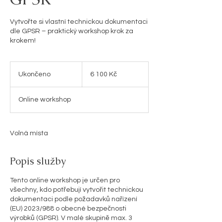
Vytvořte si vlastní technickou dokumentaci
dle GPSR – praktický workshop krok za
krokem!
6 100
českých
Ukončeno
U
6 100 Kč
korun
k
o
Online workshop
n
č
e
n
Volná místa
o
Popis služby
Tento online workshop je určen pro
všechny, kdo potřebují vytvořit technickou
dokumentaci podle požadavků nařízení
(EU) 2023/988 o obecné bezpečnosti
výrobků (GPSR). V malé skupině max. 3