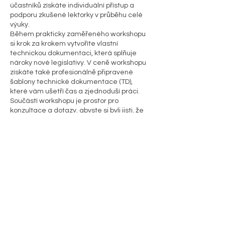
účastníků získáte individuální přístup a
podporu zkušené lektorky v průběhu celé
výuky.
Během prakticky zaměřeného workshopu
si krok za krokem vytvoříte vlastní
technickou dokumentaci, která splňuje
nároky nové legislativy. V ceně workshopu
získáte také profesionálně připravené
šablony technické dokumentace (TD),
které vám ušetří čas a zjednoduší práci.
Součástí workshopu je prostor pro
konzultace a dotazy, abyste si byli jisti, že
výstup odpovídá požadavkům GPSR.
Časový harmonogram workshopu: 9:00 -
15:00 (polední pauza 11:30 - 12:30)
Kontaktní údaje
+420775064250
dokumentace@janamarsova.consulting
Poděbradova 241, Vlašim, Czechia