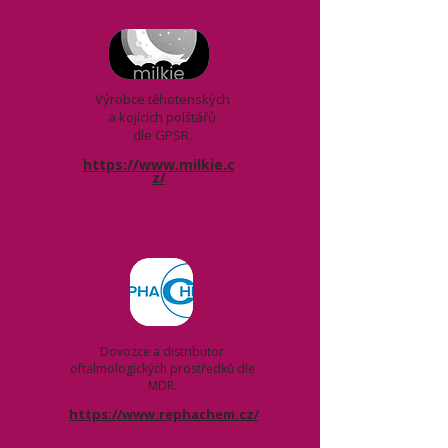
Výrobce těhotenských
a kojících polštářů
dle GPSR.
https://www.milkie.c
z/
Dovozce a distributor
oftalmologických prostředků dle
MDR.
https://www.rephachem.cz/