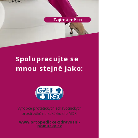
GPSR.
Zajímá mě to
Spolupracujte se
mnou stejně jako:
Výrobce protetických zdravotnických
prostředků na zakázku dle MDR.
www.ortopedicke-zdravotni-
pomucky.cz