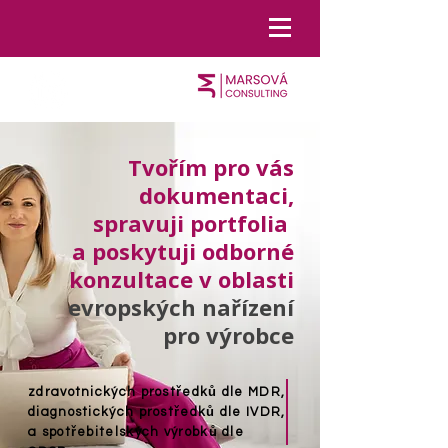
Tvořím pro vás
dokumentaci,
spravuji portfolia
a poskytuji odborné
konzultace v oblasti
evropských nařízení
pro výrobce
zdravotnických prostředků dle MDR,
diagnostických prostředků dle IVDR,
a spotřebitelských výrobků dle