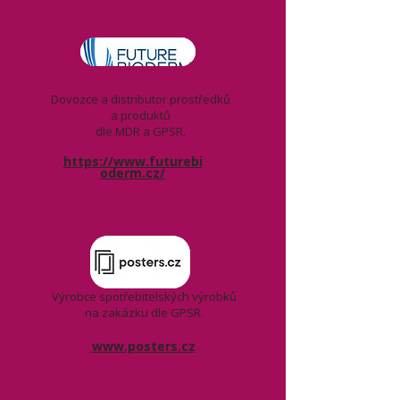
Dovozce a distributor prostředků
a produktů
dle MDR a GPSR.
https://www.futurebi
oderm.cz/
Výrobce spotřebitelských výrobků
na zakázku dle GPSR.
www.posters.cz