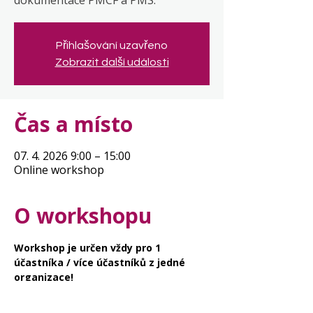
dokumentace PMCF a PMS.
Přihlašování uzavřeno
Zobrazit další události
Čas a místo
07. 4. 2026 9:00 – 15:00
Online workshop
O workshopu
Workshop je určen vždy pro 1 
účastníka / více účastníků z jedné 
organizace!
Během workshopu zvládnete splnit nové 
požadavky MDR na klinické hodnocení 