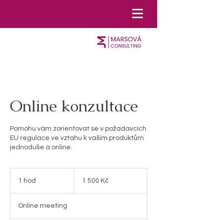
Online konzultace
Pomohu vám zorientovat se v požadavcích
EU regulace ve vztahu k vašim produktům
jednoduše a online.
1 500
českých
1 hod
1
1 500 Kč
korun
h
o
Online meeting