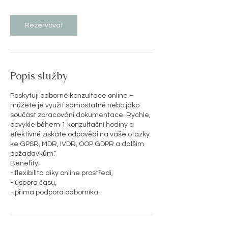
Rezervovat
Popis služby
Poskytuji odborné konzultace online –
můžete je využít samostatně nebo jako
součást zpracování dokumentace. Rychle,
obvykle během 1 konzultační hodiny a
efektivně získáte odpovědi na vaše otázky
ke GPSR, MDR, IVDR, OOP GDPR a dalším
požadavkům.“
Benefity:
- flexibilita díky online prostředí,
- úspora času,
- přímá podpora odborníka.