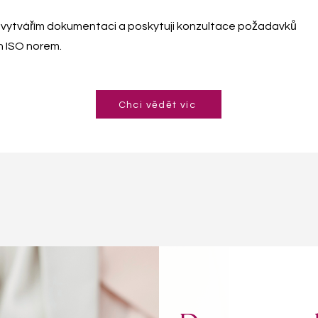
 vytvářím dokumentaci a poskytuji konzultace požadavků
ch ISO norem.
Chci vědět víc