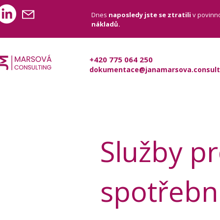
Dnes
naposledy jste se ztratili
v povinn
nákladů.
+420 775 064 250
dokumentace@janamarsova.consult
Služby p
spotřebn