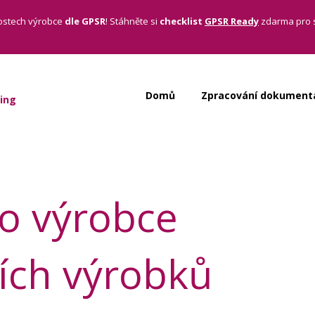
ostech výrobce
dle
GPSR
! Stáhněte si
checklist
GPSR Ready
zdarma pro s
Domů
Zpracování dokument
ing
ro výrobce
ích výrobků