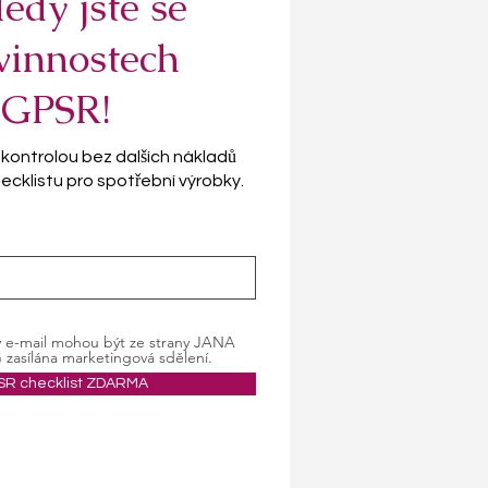
edy jste se
ovinnostech
 GPSR!
s kontrolou bez dalších nákladů
cklistu pro spotřební výrobky.
ý e-mail mohou být ze strany JANA
ílána marketingová sdělení.
SR checklist ZDARMA