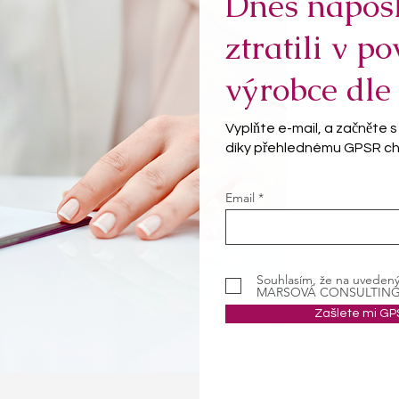
Dnes naposl
ztratili v p
výrobce dle
Vyplňte e-mail, a začněte 
díky přehlednému GPSR che
Email
Souhlasím, že na uveden
MARSOVÁ CONSULTING zas
Zašlete mi GP